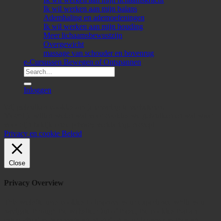
Ik wil werken aan mijn balans
Ademhaling en ademoefeningen
Ik wil werken aan mijn houding
Meer lichaamsbewustzijn
Overgewicht
massage van schouder en bovenrug
e-Cursussen Bewegen of Ontspannen
Search
for:
Inloggen
Wij gebruiken cookies om je ervaring te verbeteren.
Mocht je willen weten wat voor cookies we gebruiken en wat waar
voor zijn bekijk onze privacy verklaring.
Accept
Privacy en cookie Beleid
Close
Privacy Overview
This website uses cookies to improve your experience while you
navigate through the website. Out of these, the cookies that are
categorized as necessary are stored on your browser as they are