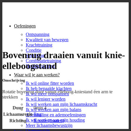
Skip
to
content
Oefeningen
Ontspanning
Kwaliteit van bewegen
Krachttraining
Conditie
Bovenrug draaien vanuit knie-
Stretching
Combinatietraining
elleboogstand
Healthcoaching
Waar wil je aan werken?
Omschrijving
Ik wil online fitter worden
Ik heb bepaalde klachten
Rotatie bovenrug door vanuit elleboog-kniestand éen arm te
Ik wil meer ontspannen
strekken
Ik wil leniger worden
Ik wil werken aan mijn lichaamskracht
Duur
0min 4
Ik wil werken aan mijn balans
Lichaamsregio
Rug
Ademhaling en ademoefeningen
Ik wil werken aan mijn houding
Richting
Rotatie (draaien)
Meer lichaamsbewustzijn
Overgewicht