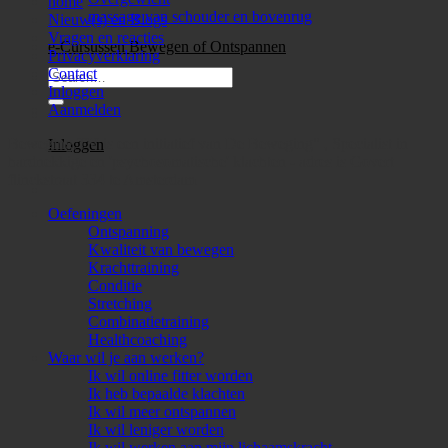
home
massage van schouder en bovenrug
Nieuw(s) en Blogs
Vragen en reacties
e-Cursussen Bewegen of Ontspannen
Privacyverklaring
Contact
Search
Inloggen
for:
Aanmelden
Beweging.TV is een initiatief van De Beweging" , Specialist in
Inloggen
hardnekkige en 'psychosomatische' klachten - adres is Govert
flinckstraat 334 te Amsterdam
Oefeningen
Ontspanning
Kwaliteit van bewegen
Krachttraining
Conditie
Stretching
Combinatietraining
Healthcoaching
Waar wil je aan werken?
Ik wil online fitter worden
Ik heb bepaalde klachten
Ik wil meer ontspannen
Ik wil leniger worden
Ik wil werken aan mijn lichaamskracht