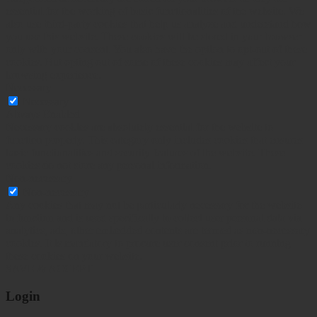
essential for the working of basic functionalities of the website. We
also use third-party cookies that help us analyze and understand how
you use this website. These cookies will be stored in your browser
only with your consent. You also have the option to opt-out of these
cookies. But opting out of some of these cookies may affect your
browsing experience.
Necessary
Necessary
Always Enabled
Necessary cookies are absolutely essential for the website to
function properly. This category only includes cookies that ensures
basic functionalities and security features of the website. These
cookies do not store any personal information.
Non-necessary
Non-necessary
Any cookies that may not be particularly necessary for the website
to function and is used specifically to collect user personal data via
analytics, ads, other embedded contents are termed as non-necessary
cookies. It is mandatory to procure user consent prior to running
these cookies on your website.
SAVE & ACCEPT
Login